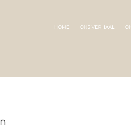
HOME
ONS VERHAAL
O
en