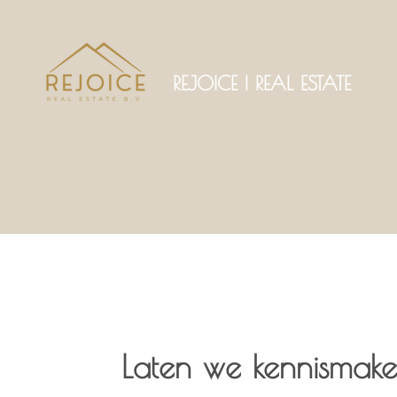
Ga
direct
REJOICE | REAL ESTATE
naar
de
hoofdinhoud
Laten we kennismak