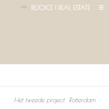
Ga
REJOICE | REAL ESTATE
direct
naar
de
hoofdinhoud
Het tweede project Rotterdam